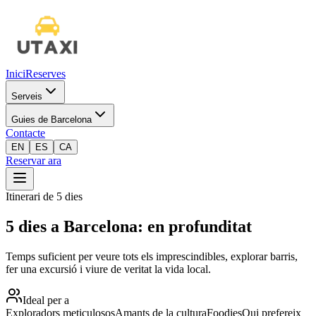
Inici
Reserves
Serveis
Guies de Barcelona
Contacte
EN
ES
CA
Reservar ara
Itinerari de 5 dies
5 dies a Barcelona: en profunditat
Temps suficient per veure tots els imprescindibles, explorar barris,
fer una excursió i viure de veritat la vida local.
Ideal per a
Exploradors meticulosos
Amants de la cultura
Foodies
Qui prefereix